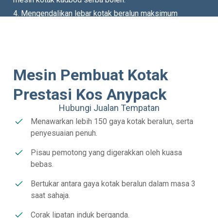
4. Mengendalikan lebar kotak beralun maksimum
1800mm dengan sokongan panjang tanpa had.
5. Ciri-ciri pilihan termasuk pelekat, percetakan, penebuk
dan pemotongan pisau bergetar untuk penyesuaian
kotak pembungkusan kadbod yang lengkap.
Mesin Pembuat Kotak
Prestasi Kos Anypack
Hubungi Jualan Tempatan
Menawarkan lebih 150 gaya kotak beralun, serta
penyesuaian penuh.
Pisau pemotong yang digerakkan oleh kuasa
bebas.
Bertukar antara gaya kotak beralun dalam masa 3
saat sahaja.
Corak lipatan induk berganda.