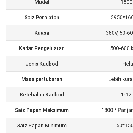
Model
1800
Saiz Peralatan
2950*16
Kuasa
380V, 50-6
Kadar Pengeluaran
500-600 
Jenis Kadbod
Hela
Masa pertukaran
Lebih kura
Ketebalan Kadbod
1-1
Saiz Papan Maksimum
1800 * Panja
Saiz Papan Minimum
150*15