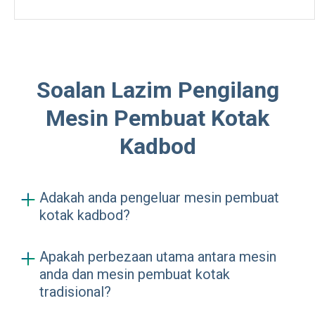
Soalan Lazim Pengilang
Mesin Pembuat Kotak
Kadbod
Adakah anda pengeluar mesin pembuat
kotak kadbod?
Ya, kami merupakan pengeluar dan
Apakah perbezaan utama antara mesin
pengeksport langsung mesin pembuat
anda dan mesin pembuat kotak
kotak yang terletak di Qingdao, China.
tradisional?
Dengan lebih 6 tahun kepakaran dalam