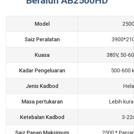
Beralun AB2500HD
Model
250
Saiz Peralatan
3900*21
Kuasa
380V, 50-6
Kadar Pengeluaran
500-600 
Jenis Kadbod
Hela
Masa pertukaran
Lebih kura
Ketebalan Kadbod
3-2
Saiz Papan Maksimum
2500 * Panja