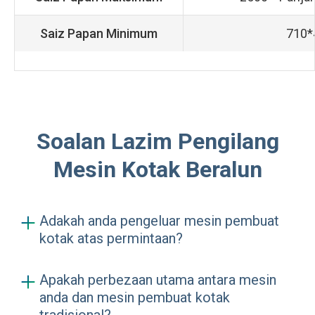
Saiz Papan Minimum
710*
Soalan Lazim Pengilang
Mesin Kotak Beralun
Adakah anda pengeluar mesin pembuat
kotak atas permintaan?
Ya, kami merupakan pengeluar jualan
Apakah perbezaan utama antara mesin
langsung mesin pembuat kotak yang
anda dan mesin pembuat kotak
terletak di Qingdao, China, dengan lebih