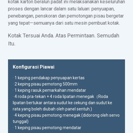
kotak karton beralun padat ini melaksanakan keseluruhan
proses dengan lancar dalam satu laluan: penyuapan,
penebangan, penskoran dan pemotongan pisau bergetar
yang tepat—semuanya dari satu mesin pembuat kotak.
Kotak Tersuai Anda. Atas Permintaan. Semudah
Itu.
Konfigurasi Piawai
· 1 keping pendakap penyuapan kertas
· 2 keping pisau pemotong 500mm
· 1 keping rasuk pemarkahan mendatar
· 4 roda pra-tekan + 4 roda lipatan menegak（Roda
lipatan bertukar antara sudut ke cekung dan sudut ke
rata yang boleh diubah oleh panel sentuh.)
· 4 keping pisau pemotong menegak (didorong oleh servo
tunggal)
· 1 keping pisau pemotong mendatar