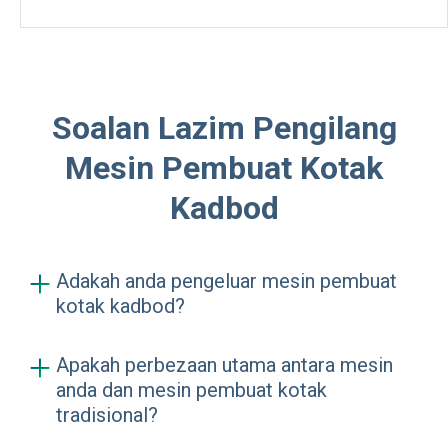
Soalan Lazim Pengilang
Mesin Pembuat Kotak
Kadbod
Adakah anda pengeluar mesin pembuat
kotak kadbod?
Ya, kami merupakan pengeluar dan
Apakah perbezaan utama antara mesin
pengeksport langsung mesin pembuat
anda dan mesin pembuat kotak
kotak yang terletak di Qingdao, China.
tradisional?
Dengan lebih 6 tahun kepakaran dalam