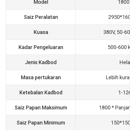
Model
1800
Saiz Peralatan
2950*16
Kuasa
380V, 50-6
Kadar Pengeluaran
500-600 
Jenis Kadbod
Hela
Masa pertukaran
Lebih kura
Ketebalan Kadbod
1-1
Saiz Papan Maksimum
1800 * Panja
Saiz Papan Minimum
150*15