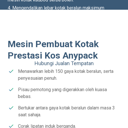
4. Mengendalikan lebar kotak beralun maksimum
1800mm dengan sokongan panjang tanpa had.
5. Ciri-ciri pilihan termasuk pelekat, percetakan, penebuk
dan pemotongan pisau bergetar untuk penyesuaian
kotak pembungkusan kadbod yang lengkap.
Mesin Pembuat Kotak
Prestasi Kos Anypack
Hubungi Jualan Tempatan
Menawarkan lebih 150 gaya kotak beralun, serta
penyesuaian penuh.
Pisau pemotong yang digerakkan oleh kuasa
bebas.
Bertukar antara gaya kotak beralun dalam masa 3
saat sahaja.
Corak lipatan induk berganda.