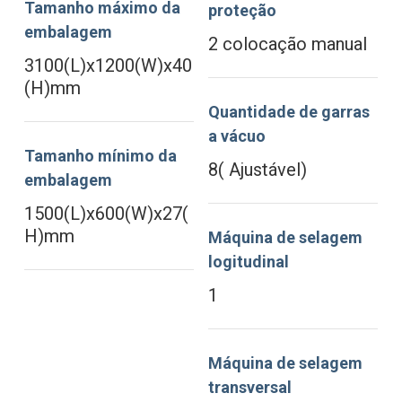
Tamanho máximo da
proteção
embalagem
2 colocação manual
3100(L)x1200(W)x40
(H)mm
Quantidade de garras
a vácuo
Tamanho mínimo da
8( Ajustável)
embalagem
1500(L)x600(W)x27(
H)mm
Máquina de selagem
logitudinal
1
Máquina de selagem
transversal