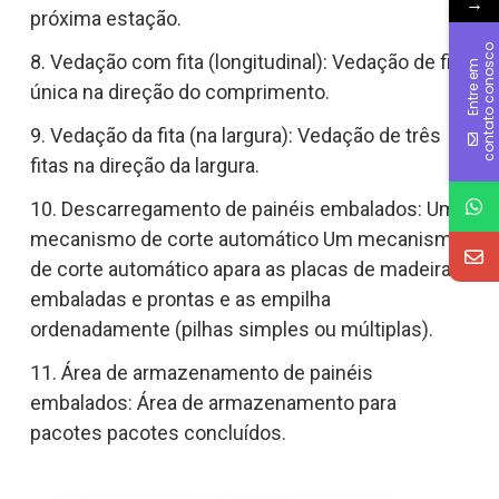
→
próxima estação.
o
8. Vedação com fita (longitudinal): Vedação de fita
E
n
t
r
e
e
m
c
o
n
t
a
t
o
c
o
n
o
s
c
única na direção do comprimento.
9. Vedação da fita (na largura): Vedação de três
fitas na direção da largura.
10. Descarregamento de painéis embalados: Um
mecanismo de corte automático Um mecanismo
de corte automático apara as placas de madeira
embaladas e prontas e as empilha
ordenadamente (pilhas simples ou múltiplas).
11. Área de armazenamento de painéis
embalados: Área de armazenamento para
pacotes pacotes concluídos.