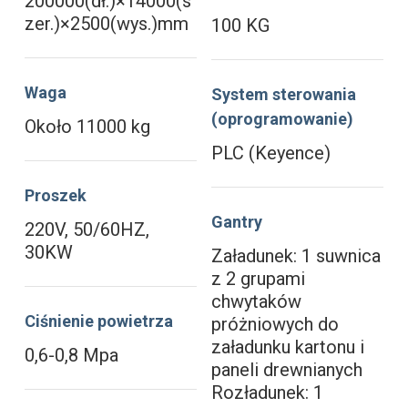
200000(dł.)×14000(s
zer.)×2500(wys.)mm
100 KG
Waga
System sterowania
(oprogramowanie)
Około 11000 kg
PLC (Keyence)
Proszek
Gantry
220V, 50/60HZ,
30KW
Załadunek: 1 suwnica
z 2 grupami
chwytaków
Ciśnienie powietrza
próżniowych do
załadunku kartonu i
0,6-0,8 Mpa
paneli drewnianych
Rozładunek: 1